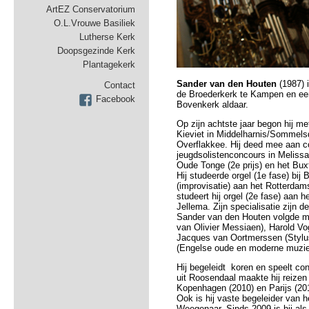
ArtEZ Conservatorium
O.L.Vrouwe Basiliek
Lutherse Kerk
Doopsgezinde Kerk
Plantagekerk
Sander van den Houten
(1987) 
Contact
de Broederkerk te Kampen en een
Facebook
Bovenkerk aldaar.
Op zijn achtste jaar begon hij met
Kieviet in Middelharnis/Sommelsd
Overflakkee. Hij deed mee aan c
jeugdsolistenconcours in Melissa
Oude Tonge (2e prijs) en het Buxt
Hij studeerde orgel (1e fase) bi
(improvisatie) aan het Rotterda
studeert hij orgel (2e fase) aan 
Jellema. Zijn specialisatie zijn 
Sander van den Houten volgde ma
van Olivier Messiaen), Harold Vo
Jacques van Oortmerssen (Stylu
(Engelse oude en moderne muzie
Hij begeleidt koren en speelt con
uit Roosendaal maakte hij reizen
Kopenhagen (2010) en Parijs (20
Ook is hij vaste begeleider van 
Weegenaar. Sinds 2009 is hij al