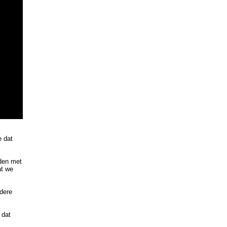
e dat
rden met
at we
dere
 dat