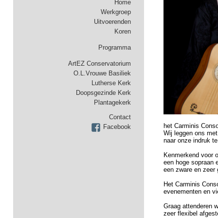
Home
Werkgroep
Uitvoerenden
Koren
Programma
ArtEZ Conservatorium
O.L.Vrouwe Basiliek
Lutherse Kerk
Doopsgezinde Kerk
Plantagekerk
Contact
het Carminis Cons
Facebook
Wij leggen ons met 
naar onze indruk te
Kenmerkend voor on
een hoge sopraan e
een zware en zeer 
Het Carminis Conso
evenementen en vi
Graag attenderen w
zeer flexibel afges