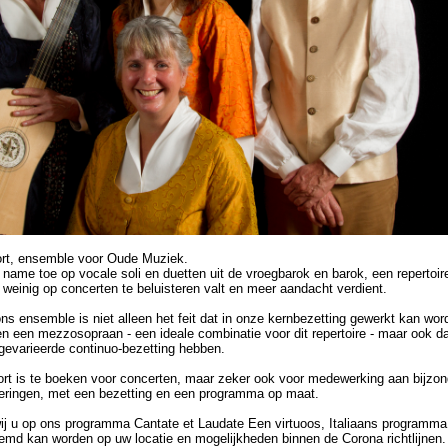
ort, ensemble voor Oude Muziek.
name toe op vocale soli en duetten uit de vroegbarok en barok, een repertoir
 weinig op concerten te beluisteren valt en meer aandacht verdient.
s ensemble is niet alleen het feit dat in onze kernbezetting gewerkt kan wo
n een mezzosopraan - een ideale combinatie voor dit repertoire - maar ook d
gevarieerde continuo-bezetting hebben.
rt is te boeken voor concerten, maar zeker ook voor medewerking aan bijzon
eringen, met een bezetting en een programma op maat.
ij u op ons programma Cantate et Laudate Een virtuoos, Italiaans programma
temd kan worden op uw locatie en mogelijkheden binnen de Corona richtlijnen.