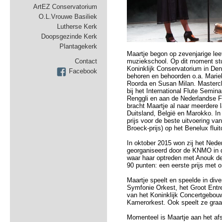
ArtEZ Conservatorium
O.L.Vrouwe Basiliek
Lutherse Kerk
Doopsgezinde Kerk
Plantagekerk
Maartje begon op zevenjarige leef
muziekschool. Op dit moment stu
Contact
Koninklijk Conservatorium in Den
Facebook
behoren en behoorden o.a. Mari
Roorda en Susan Milan. Mastercl
bij het International Flute Semina
Renggli en aan de Nederlandse F
bracht Maartje al naar meerdere 
Duitsland, België en Marokko. In 
prijs voor de beste uitvoering va
Broeck-prijs) op het Benelux flu
In oktober 2015 won zij het Ned
georganiseerd door de KNMO in d
waar haar optreden met Anouk d
90 punten: een eerste prijs met o
Maartje speelt en speelde in div
Symfonie Orkest, het Groot Entre
van het Koninklijk Concertgebou
Kamerorkest. Ook speelt ze graa
Momenteel is Maartje aan het a