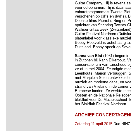
Guitar Company. Hij is tevens s
voor cd-opnamen. Hij is daarnaast
cabaretprogramma’s Twente Plat,
verschenen op cd’'s en dvd'’s). B
Deense films Pierrot’s Ring en P
oprichter van Stichting Twents Gi
Walliser Gitaarweek (Zwitserland
Guitar Festival Nordhorn (Duitsla
platenlabel voor klassieke muzie
Bobby Rootveld is actief als gita
Duitsland. Bobby speelt op Sava
Sanna van Elst
(1981) begon in 
in Zutphen bij Karin Elkerbout. V
conservatorium van Enschede bij 
ze af in mei 2004. Ze volgde mas
Leenhouts, Marion Verbruggen, 
met Marjolein Selen ontwikkelde 
muziek en moderne dans, en voer
strand van Vlieland in de zomer 
Europese landen. Ze werkte mee 
Oosten en de Nationale Reisoper
blokfluit voor De Muziekschool T
het Blokfluit Festival Nordhorn.
ARCHIEF CONCERTAGEN
Zaterdag 11 april 2015
Duo NIHZ