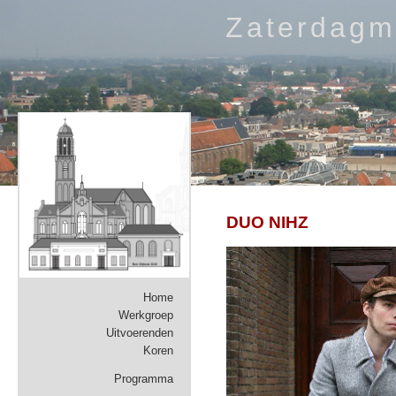
Zaterdagm
DUO NIHZ
Home
Werkgroep
Uitvoerenden
Koren
Programma