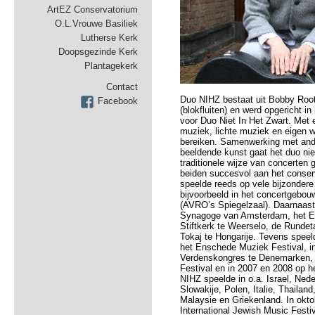
ArtEZ Conservatorium
O.L.Vrouwe Basiliek
Lutherse Kerk
Doopsgezinde Kerk
Plantagekerk
Contact
Duo NIHZ bestaat uit Bobby Rootv
Facebook
(blokfluiten) en werd opgericht i
voor Duo Niet In Het Zwart. Met
muziek, lichte muziek en eigen 
bereiken. Samenwerking met ande
beeldende kunst gaat het duo nie
traditionele wijze van concerte
beiden succesvol aan het conse
speelde reeds op vele bijzondere 
bijvoorbeeld in het concertgebou
(AVRO’s Spiegelzaal). Daarnaast
Synagoge van Amsterdam, het Et
Stiftkerk te Weerselo, de Runde
Tokaj te Hongarije. Tevens spee
het Enschede Muziek Festival, i
Verdenskongres te Denemarken, i
Festival en in 2007 en 2008 op h
NIHZ speelde in o.a. Israel, Ned
Slowakije, Polen, Italie, Thailand
Malaysie en Griekenland. In okt
International Jewish Music Festi