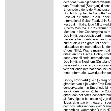
certificaat van bijzondere waard
van Freudental (Stuttgart) tijdens
Enschede tijdens de Mauthausen
Duo NIHZ op het 1e Calcutta Guita
Festival in Bhutan. In 2011 spee
International Guitar Festival in 
Festival in Italie. Duo NIHZ werk
Alberto Mesirca. Op 26 februari
Mesirca in het Concertgebouw t
Duo NIHZ gespecialiseerd in muz
passie is het combineren van muz
humor altijd een grote rol speelt
educatieve en interactieve kinde
Circus NIHZ, Wat is muziek, dat
gitaar en Los Olivos. Bobby Roo
door verschillende internationaa
Duo NIHZ in Nordhorn (Duitsland
waar veel concerten, cursussen 
verschillende internationaal beke
meer informatie: www.duonihz.c
Bobby Rootveld
(1981) kreeg op 
gitaarles van zijn vader Fred Roo
conservatorium in Enschede bij Ma
van Andrés Segovia). In mei 200
gitaar aan het Artez conservato
af. Vervolgens behaalde hij zij
‘klassiek gitaar en theater’. Tij
compositielessen van Alex Manas
ensembles, waaronder Duo NIHZ m