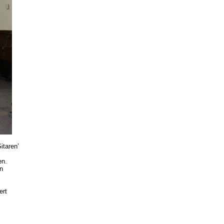
itaren’
en.
n
ert