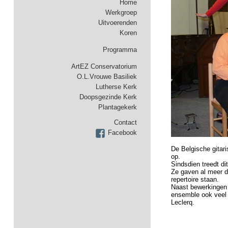
Home
Werkgroep
Uitvoerenden
Koren
Programma
ArtEZ Conservatorium
O.L.Vrouwe Basiliek
Lutherse Kerk
Doopsgezinde Kerk
Plantagekerk
Contact
Facebook
De Belgische gitari
op.
Sindsdien treedt di
Ze gaven al meer d
repertoire staan.
Naast bewerkingen 
ensemble ook veel 
Leclerq.