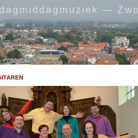
rdagmiddagmuziek — Zwo
GITAREN