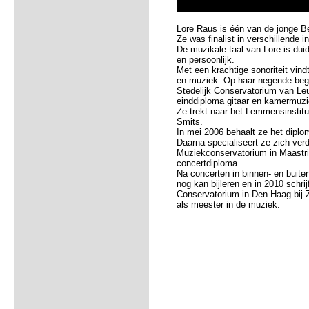
Lore Raus is één van de jonge Be
Ze was finalist in verschillende i
De muzikale taal van Lore is duid
en persoonlijk.
Met een krachtige sonoriteit vin
en muziek. Op haar negende bego
Stedelijk Conservatorium van Leu
einddiploma gitaar en kamermuzi
Ze trekt naar het Lemmensinstituu
Smits.
In mei 2006 behaalt ze het diplo
Daarna specialiseert ze zich verd
Muziekconservatorium in Maastric
concertdiploma.
Na concerten in binnen- en buite
nog kan bijleren en in 2010 schrij
Conservatorium in Den Haag bij Z
als meester in de muziek.