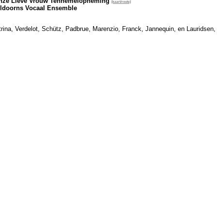
Onze Lieve Vrouw Tenhemelopneming
[kaart/route]
ldoorns Vocaal Ensemble
rina, Verdelot, Schütz, Padbrue, Marenzio, Franck, Jannequin, en Lauridsen