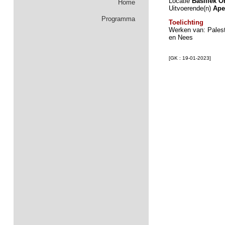
Locatie
Basiliek 
Home
Uitvoerende(n)
Ape
Programma
Toelichting
Werken van: Palest
en Nees
[GK : 19-01-2023]